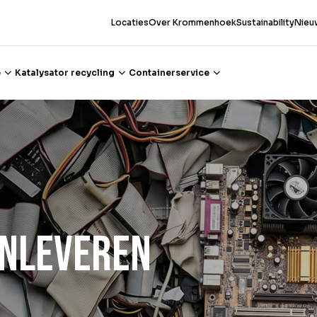
Locaties
Over Krommenhoek
Sustainability
Nieu
e
Katalysator recycling
Containerservice
inleveren