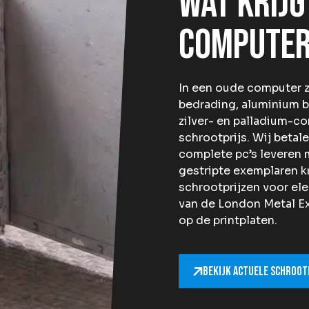
Wat krijg
compute
In een oude computer z
bedrading, aluminium b
zilver- en palladium-co
schrootprijs. Wij beta
complete pc’s leveren 
gestripte exemplaren k
schrootprijzen voor el
van de London Metal E
op de printplaten.
Bekijk actuele schroot