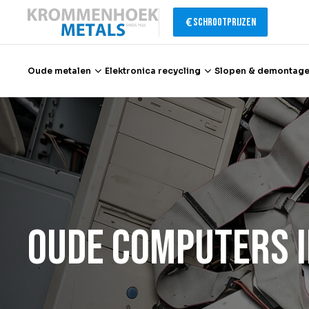
Schrootprijzen
Oude metalen
Elektronica recycling
Slopen & demontag
Oude metalen
Elektronica recycling
Slopen & demontage
Oude computers 
Katalysator recycling
Containerservice