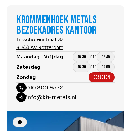
KROMMENHOEK METALS
BEZOEKADRES KANTOOR
Linschotenstraat 33
3044 AV Rotterdam
Maandag - Vrijdag
TOT
07:30
16:45
Zaterdag
TOT
07:30
12:00
Zondag
GESLOTEN
010 800 9572
info@kh-metals.nl