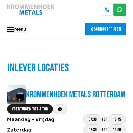
Menu
Schrootprijzen
Oude metalen
INLEVER LOCATIES
Elektronica recycling
Slopen & demontage
KROMMENHOEK METALS ROTTERDAM
Katalysator recycling
Containerservice
VOERTUIGEN TOT 4 TON
Maandag - Vrijdag
TOT
07:30
16:45
Locaties
Zaterdag
TOT
07:30
12:00