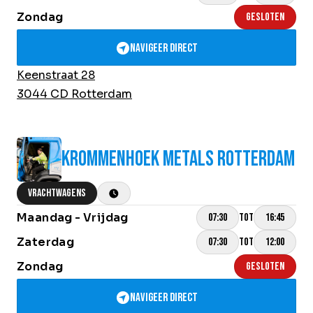
Over Krommenhoek
Zondag
Sustainability
GESLOTEN
Nieuws
Navigeer direct
Werken bij
Keenstraat 28
NL
3044 CD Rotterdam
Direct inleveren
Ophaalservice
KROMMENHOEK METALS ROTTERDAM
VRACHTWAGENS
Maandag - Vrijdag
TOT
07:30
16:45
Zaterdag
TOT
07:30
12:00
Zondag
GESLOTEN
Navigeer direct