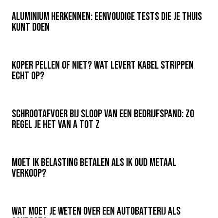
Over Krommenhoek
Sustainability
Aluminium herkennen: eenvoudige tests die je thuis
Nieuws
kunt doen
Werken bij
NL
Koper pellen of niet? Wat levert kabel strippen
echt op?
Direct inleveren
Ophaalservice
Schrootafvoer bij sloop van een bedrijfspand: zo
regel je het van A tot Z
Moet ik belasting betalen als ik oud metaal
verkoop?
Wat moet je weten over een autobatterij als