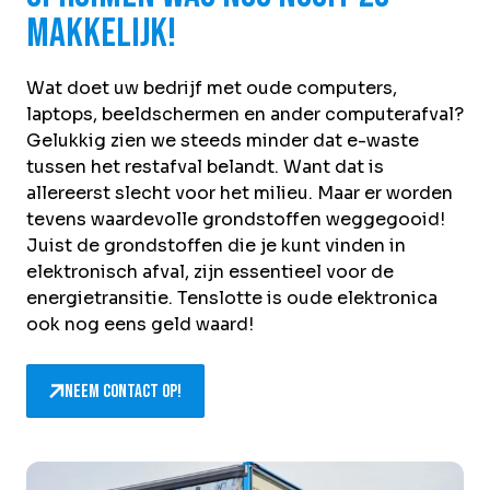
Over Krommenhoek
makkelijk!
Sustainability
Nieuws
Werken bij
Wat doet uw bedrijf met oude computers,
laptops, beeldschermen en ander computerafval?
NL
Gelukkig zien we steeds minder dat e-waste
tussen het restafval belandt. Want dat is
Direct inleveren
Ophaalservice
allereerst slecht voor het milieu. Maar er worden
tevens waardevolle grondstoffen weggegooid!
Juist de grondstoffen die je kunt vinden in
elektronisch afval, zijn essentieel voor de
energietransitie. Tenslotte is oude elektronica
ook nog eens geld waard!
Neem contact op!