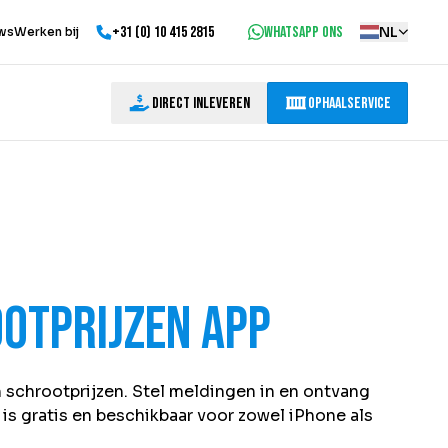
+31 (0) 10 415 2815
WhatsApp ons
NL
ws
Werken bij
Direct inleveren
Ophaalservice
ootprijzen App
n
schrootprijzen
. Stel meldingen in en ontvang
is gratis en beschikbaar voor zowel iPhone als