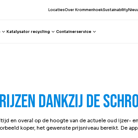
Locaties
Over Krommenhoek
Sustainability
Nieu
e
Katalysator recycling
Containerservice
prijzen dankzij de Schr
ijd en overal op de hoogte van de actuele
oud ijzer-
e
rbeeld koper, het gewenste prijsniveau bereikt. De app 