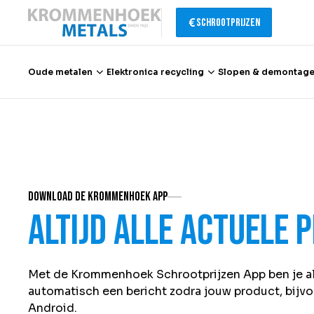
Schrootprijzen
Oude metalen
Elektronica recycling
Slopen & demontag
Oude metalen
Elektronica recycling
DOWNLOAD DE KROMMENHOEK APP
Slopen & demontage
Altijd alle actuele 
Katalysator recycling
Met de Krommenhoek Schrootprijzen App ben je alt
Containerservice
automatisch een bericht zodra jouw product, bijvoo
Android.