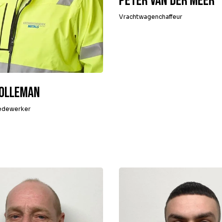
Peter van der Meer
Vrachtwagenchaffeur
olleman
edewerker