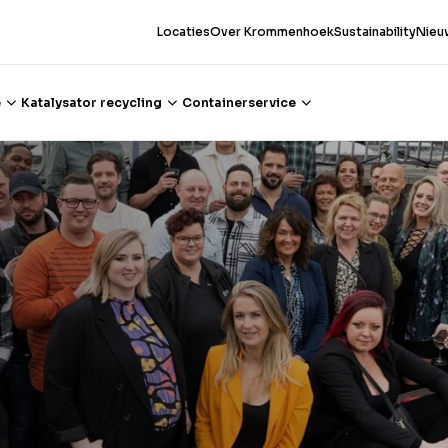
Locaties
Over Krommenhoek
Sustainability
Nieu
e
Katalysator recycling
Containerservice