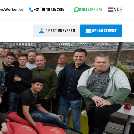
+31 (0) 10 415 2815
WhatsApp ons
NL
ws
Werken bij
Direct inleveren
Ophaalservice