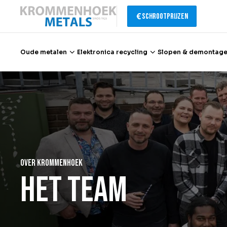
Schrootprijzen
Oude metalen
Elektronica recycling
Slopen & demontag
Oude metalen
Elektronica recycling
Slopen & demontage
Over krommenhoek
Katalysator recycling
Het team
Containerservice