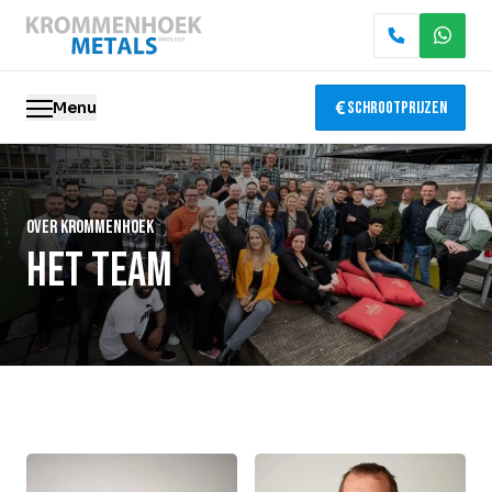
Menu
Schrootprijzen
Oude metalen
Over krommenhoek
Elektronica recycling
Het team
Slopen & demontage
Katalysator recycling
Containerservice
Locaties