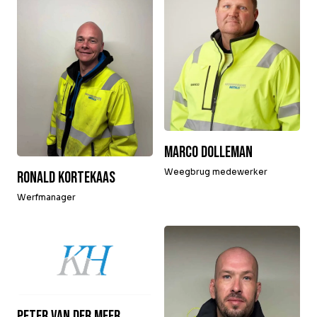
Over Krommenhoek
Sustainability
Nieuws
Werken bij
NL
Direct inleveren
Ophaalservice
Marco Dolleman
Weegbrug medewerker
Ronald Kortekaas
Werfmanager
Peter van der Meer