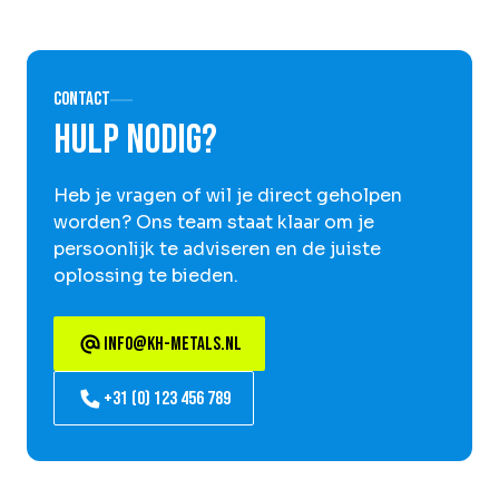
Contact
Hulp nodig?
Heb je vragen of wil je direct geholpen
worden? Ons team staat klaar om je
persoonlijk te adviseren en de juiste
oplossing te bieden.
info@kh-metals.nl
+31 (0) 123 456 789