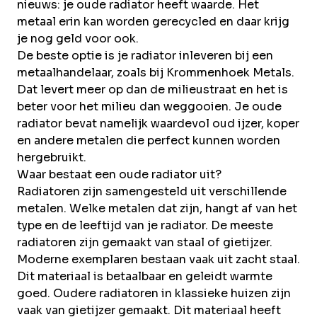
Over Krommenhoek
nieuws: je oude radiator heeft waarde. Het
Sustainability
metaal erin kan worden gerecycled en daar krijg
Nieuws
je nog geld voor ook.
Werken bij
De beste optie is je radiator inleveren bij een
metaalhandelaar, zoals bij Krommenhoek Metals.
NL
Dat levert meer op dan de milieustraat en het is
beter voor het milieu dan weggooien. Je oude
radiator bevat namelijk waardevol
Direct inleveren
Ophaalservice
oud ijzer
,
koper
en andere metalen die perfect kunnen worden
hergebruikt.
Waar bestaat een oude radiator uit?
Radiatoren zijn samengesteld uit verschillende
metalen. Welke metalen dat zijn, hangt af van het
type en de leeftijd van je radiator. De meeste
radiatoren zijn gemaakt van staal of gietijzer.
Moderne exemplaren bestaan vaak uit zacht staal.
Dit materiaal is betaalbaar en geleidt warmte
goed. Oudere radiatoren in klassieke huizen zijn
vaak van gietijzer gemaakt. Dit materiaal heeft