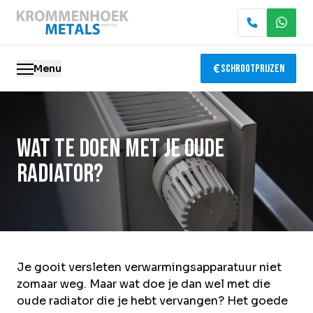
Menu
Schrootprijzen
Oude metalen
Wat te doen met je oude
Elektronica recycling
radiator?
Slopen & demontage
Katalysator recycling
Containerservice
Je gooit versleten verwarmingsapparatuur niet
zomaar weg. Maar wat doe je dan wel met die
Locaties
oude radiator die je hebt vervangen? Het goede