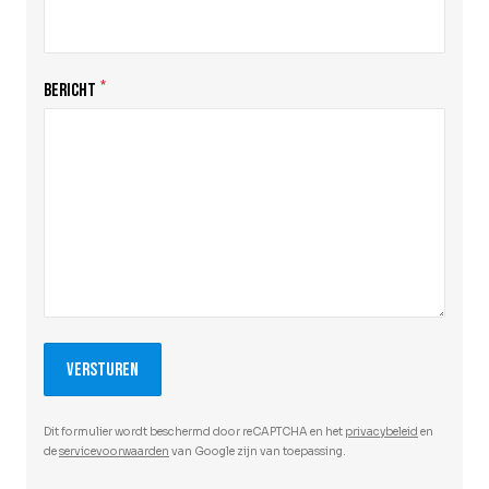
*
BERICHT
Versturen
Dit formulier wordt beschermd door reCAPTCHA en het
privacybeleid
en
de
servicevoorwaarden
van Google zijn van toepassing.