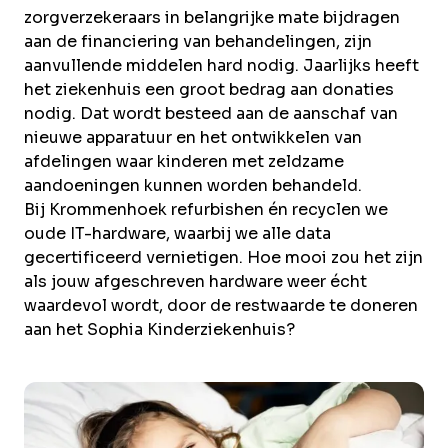
Over Krommenhoek
zorgverzekeraars in belangrijke mate bijdragen
Sustainability
aan de financiering van behandelingen, zijn
Nieuws
aanvullende middelen hard nodig. Jaarlijks heeft
Werken bij
het ziekenhuis een groot bedrag aan donaties
nodig. Dat wordt besteed aan de aanschaf van
NL
nieuwe apparatuur en het ontwikkelen van
afdelingen waar kinderen met zeldzame
Direct inleveren
Ophaalservice
aandoeningen kunnen worden behandeld.
Bij Krommenhoek refurbishen én recyclen we
oude IT-hardware, waarbij we alle data
gecertificeerd vernietigen. Hoe mooi zou het zijn
als jouw afgeschreven hardware weer écht
waardevol wordt, door de restwaarde te doneren
aan het Sophia Kinderziekenhuis?