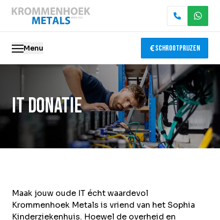
Menu
Schrootprijzen
Oude metalen
IT donatie
Elektronica recycling
Slopen & demontage
Katalysator recycling
Containerservice
Maak jouw oude IT écht waardevol
Krommenhoek Metals is vriend van het Sophia
Locaties
Kinderziekenhuis. Hoewel de overheid en