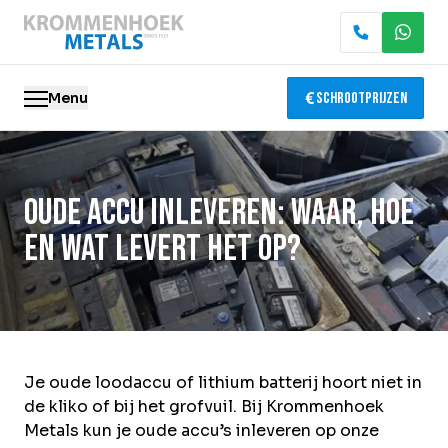
Menu
Schrootprijzen
Oude metalen
Oude accu inleveren: waar, hoe
Elektronica recycling
en wat levert het op?
Slopen & demontage
Katalysator recycling
Containerservice
Je oude loodaccu of lithium batterij hoort niet in
de kliko of bij het grofvuil. Bij Krommenhoek
Locaties
Metals kun je oude accu’s inleveren op onze