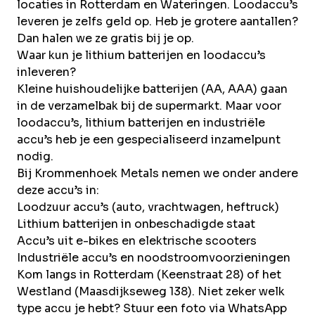
Over Krommenhoek
locaties in Rotterdam en Wateringen. Loodaccu’s
Sustainability
leveren je zelfs geld op. Heb je grotere aantallen?
Nieuws
Dan halen we ze gratis bij je op.
Werken bij
Waar kun je lithium batterijen en loodaccu’s
inleveren?
NL
Kleine huishoudelijke batterijen (AA, AAA) gaan
in de verzamelbak bij de supermarkt. Maar voor
loodaccu’s, lithium batterijen en industriële
Direct inleveren
Ophaalservice
accu’s heb je een gespecialiseerd inzamelpunt
nodig.
Bij Krommenhoek Metals nemen we onder andere
deze accu’s in:
Loodzuur accu’s (auto, vrachtwagen, heftruck)
Lithium batterijen in onbeschadigde staat
Accu’s uit e-bikes en elektrische scooters
Industriële accu’s en noodstroomvoorzieningen
Kom langs in
Rotterdam
(Keenstraat 28) of het
Westland
(Maasdijkseweg 138). Niet zeker welk
type accu je hebt? Stuur een foto via WhatsApp