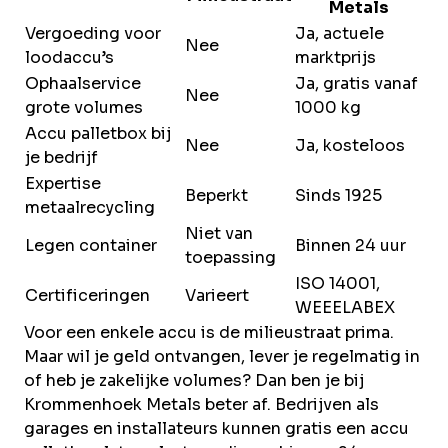
Metals
Vergoeding voor
Ja, actuele
Nee
loodaccu’s
marktprijs
Ophaalservice
Ja, gratis vanaf
Nee
grote volumes
1000 kg
Accu palletbox bij
Nee
Ja, kosteloos
je bedrijf
Expertise
Beperkt
Sinds 1925
metaalrecycling
Niet van
Legen container
Binnen 24 uur
toepassing
ISO 14001,
Certificeringen
Varieert
WEEELABEX
Voor een enkele accu is de milieustraat prima.
Maar wil je geld ontvangen, lever je regelmatig in
of heb je zakelijke volumes? Dan ben je bij
Krommenhoek Metals beter af. Bedrijven als
garages en installateurs kunnen gratis een accu