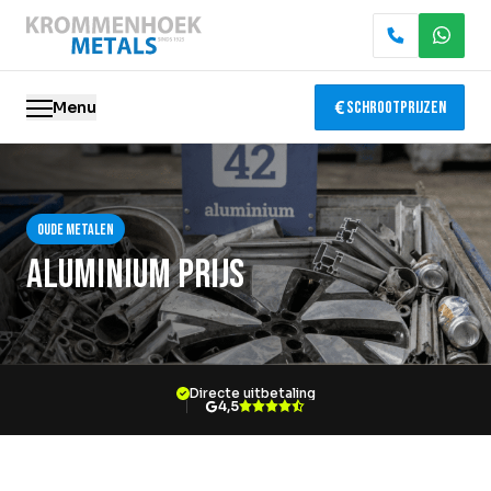
Menu
Schrootprijzen
Oude metalen
Oude metalen
Elektronica recycling
Aluminium prijs
Slopen & demontage
Katalysator recycling
Directe uitbetaling
Containerservice
4,5
Locaties