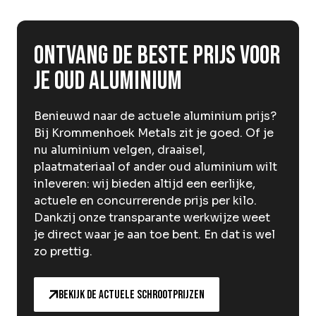
Over Krommenhoek
Sustainability
Nieuws
Ontvang de beste prijs voor
Werken bij
je oud aluminium
NL
Benieuwd naar de actuele aluminium prijs?
Direct inleveren
Ophaalservice
Bij Krommenhoek Metals zit je goed. Of je
nu aluminium velgen, draaisel,
plaatmateriaal of ander oud aluminium wilt
inleveren: wij bieden altijd een eerlijke,
actuele en concurrerende prijs per kilo.
Dankzij onze transparante werkwijze weet
je direct waar je aan toe bent. En dat is wel
zo prettig.
Bekijk de actuele schrootprijzen