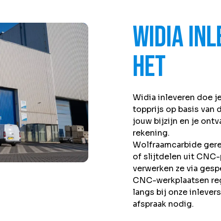
Widia in
het
Widia inleveren doe j
topprijs op basis van
jouw bijzijn en je ont
rekening.
Wolfraamcarbide gere
of slijtdelen uit CNC
verwerken ze via gespe
CNC-werkplaatsen reg
langs bij onze inleve
afspraak nodig.