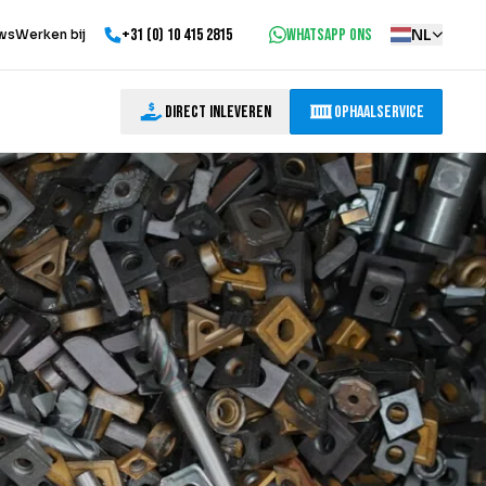
+31 (0) 10 415 2815
WhatsApp ons
NL
ws
Werken bij
Direct inleveren
Ophaalservice