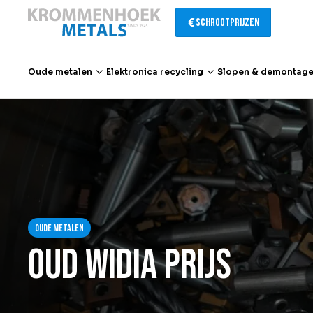
Schrootprijzen
Oude metalen
Elektronica recycling
Slopen & demontag
Oude metalen
Elektronica recycling
Slopen & demontage
Oude metalen
Katalysator recycling
Oud widia prijs
Containerservice