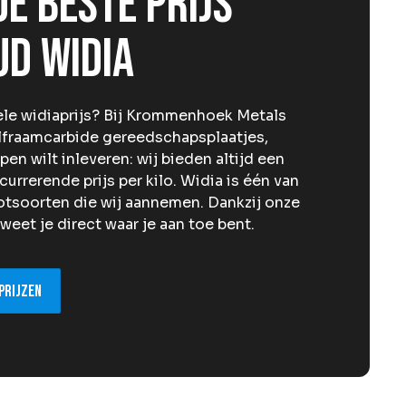
e beste prijs
ud widia
le widiaprijs? Bij Krommenhoek Metals
wolfraamcarbide gereedschapsplaatjes,
en wilt inleveren: wij bieden altijd een
currerende prijs per kilo. Widia is één van
tsoorten die wij aannemen. Dankzij onze
weet je direct waar je aan toe bent.
prijzen