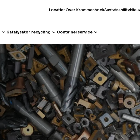
Locaties
Over Krommenhoek
Sustainability
Nieu
e
Katalysator recycling
Containerservice