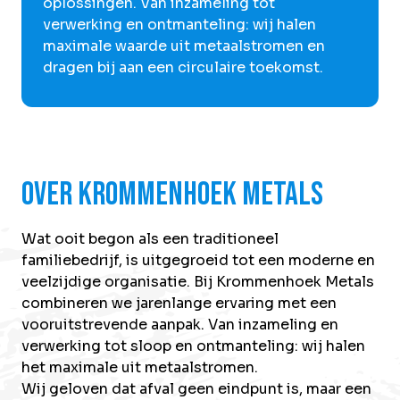
Over Krommenhoek
oplossingen. Van inzameling tot
Sustainability
verwerking en ontmanteling: wij halen
Nieuws
maximale waarde uit metaalstromen en
Werken bij
dragen bij aan een circulaire toekomst.
NL
Direct inleveren
Ophaalservice
Over Krommenhoek Metals
Wat ooit begon als een traditioneel
familiebedrijf, is uitgegroeid tot een moderne en
veelzijdige organisatie. Bij Krommenhoek Metals
combineren we jarenlange ervaring met een
vooruitstrevende aanpak. Van inzameling en
verwerking tot sloop en ontmanteling: wij halen
het maximale uit metaalstromen.
Wij geloven dat afval geen eindpunt is, maar een