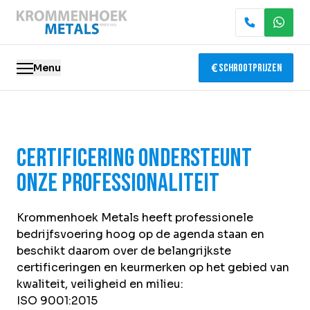
Menu
Schrootprijzen
Oude metalen
Certificering ondersteunt
Elektronica recycling
onze professionaliteit
Slopen & demontage
Krommenhoek Metals heeft professionele
Katalysator recycling
bedrijfsvoering hoog op de agenda staan en
beschikt daarom over de belangrijkste
Containerservice
certificeringen en keurmerken op het gebied van
kwaliteit, veiligheid en milieu:
Locaties
ISO 9001:2015