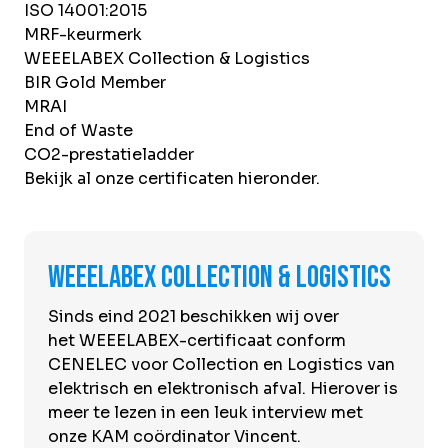
Over Krommenhoek
ISO 14001:2015
Sustainability
MRF-keurmerk
Nieuws
WEEELABEX Collection & Logistics
Werken bij
BIR Gold Member
MRAI
NL
End of Waste
CO2-prestatieladder
Direct inleveren
Ophaalservice
Bekijk al onze certificaten hieronder.
WEEELABEX Collection & Logistics
Sinds eind 2021 beschikken wij over
het
WEEELABEX-certificaat
conform
CENELEC voor Collection en Logistics van
elektrisch en elektronisch afval. Hierover is
meer te lezen in een leuk
interview met
onze KAM coördinator Vincent
.