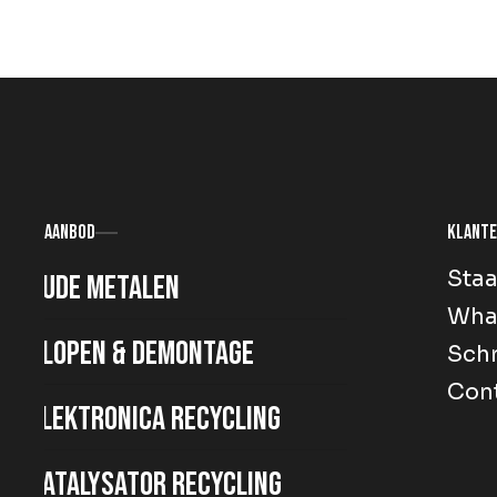
Aanbod
Klante
Staa
Oude metalen
Wha
Slopen & demontage
Schr
Con
Elektronica recycling
Katalysator recycling