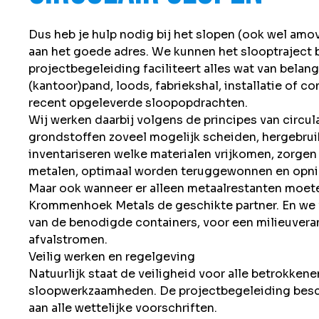
Dus heb je hulp nodig bij het slopen (ook wel amo
aan het goede adres. We kunnen het slooptraject b
projectbegeleiding faciliteert alles wat van bela
(kantoor)pand, loods, fabriekshal, installatie of co
recent
opgeleverde sloopopdrachten
.
Wij werken daarbij volgens de principes van circul
grondstoffen zoveel mogelijk scheiden, hergebru
inventariseren welke materialen vrijkomen, zorgen
metalen, optimaal worden teruggewonnen en opnie
Maar ook wanneer er alleen metaalrestanten moet
Krommenhoek Metals de geschikte partner. En we v
van de benodigde containers, voor een milieuvera
afvalstromen.
Veilig werken en regelgeving
Natuurlijk staat de veiligheid voor alle betrokken
sloopwerkzaamheden. De projectbegeleiding besch
aan alle wettelijke voorschriften.