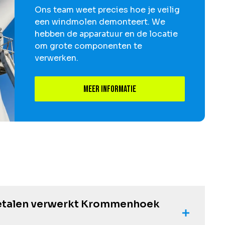
Ons team weet precies hoe je veilig
een windmolen demonteert. We
hebben de apparatuur en de locatie
om grote componenten te
verwerken.
Meer informatie
etalen verwerkt Krommenhoek