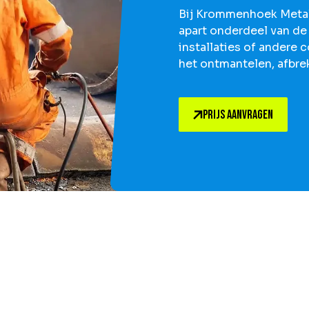
Bij Krommenhoek Metal
apart onderdeel van de
installaties of andere 
het ontmantelen, afbre
Prijs aanvragen