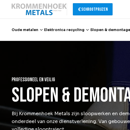
Schrootprijzen
Oude metalen
Elektronica recycling
Slopen & demontag
Oude metalen
Elektronica recycling
Professioneel en veilig
Slopen & demontage
Slopen & demont
Katalysator recycling
Bij Krommenhoek Metals zijn sloopwerken en dem
Containerservice
onderdeel van onze dienstverlening. Van gebouwen t
volledige slooptraject.