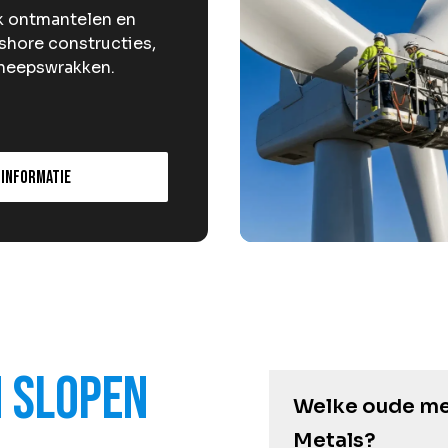
jk ontmantelen en
fshore constructies,
cheepswrakken.
 informatie
 slopen
Welke oude m
Metals?