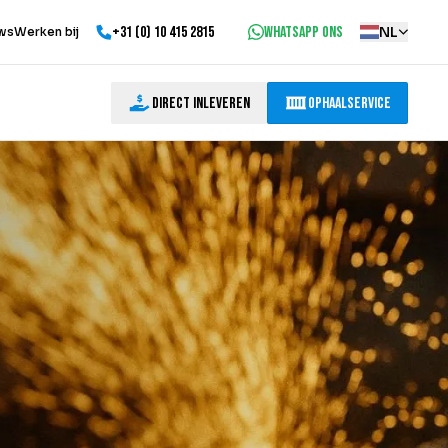
+31 (0) 10 415 2815
WhatsApp ons
NL
ws
Werken bij
Direct inleveren
Ophaalservice