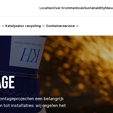
Locaties
Over Krommenhoek
Sustainability
Nieu
e
Katalysator recycling
Containerservice
age
ontageprojecten een belangrijk
ot installaties: wij regelen het