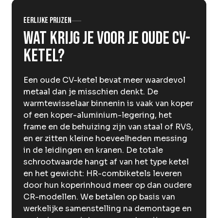
Over Krommenhoek
Sustainability
Eerlijke prijzen
Nieuws
Wat krijg je voor je oude CV-
Werken bij
ketel?
NL
Een oude CV-ketel bevat meer waardevol
Direct inleveren
Ophaalservice
metaal dan je misschien denkt. De
warmtewisselaar binnenin is vaak van koper
of een koper-aluminium-legering, het
frame en de behuizing zijn van staal of RVS,
en er zitten kleine hoeveelheden messing
in de leidingen en kranen. De totale
schrootwaarde hangt af van het type ketel
en het gewicht: HR-combiketels leveren
door hun koperinhoud meer op dan oudere
CR-modellen. We betalen op basis van
werkelijke samenstelling na demontage en