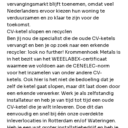
vervangingsmarkt blijft toenemen, omdat veel
Nederlanders ervoor kiezen hun woning te
verduurzamen en zo klaar te zijn voor de
toekomst.
CV-ketel slopen en recyclen
Ben jij nou de specialist die de oude CV-ketels
vervangt en ben je op zoek naar een erkende
recycler: look no further!
Krommenhoek Metals is
in het bezit van het
WEEELABEX-certificaat
waarmee we voldoen aan de CENELEC-norm
voor het inzamelen van onder andere CV-
ketels.
Ook hier is het niet de bedoeling dat je
zelf de ketel gaat slopen, maar dit laat doen door
een erkende verwerker. Werk je als zelfstandig
installateur en heb je van tijd tot tijd een oude
CV-ketel die je wilt inleveren. Doe dit dan
eenvoudig en snel bij één onze overdekte
inleverlocaties in
Rotterdam
en/of
Wateringen
.
Heb je een wat groter installatiebedrijf en heb je