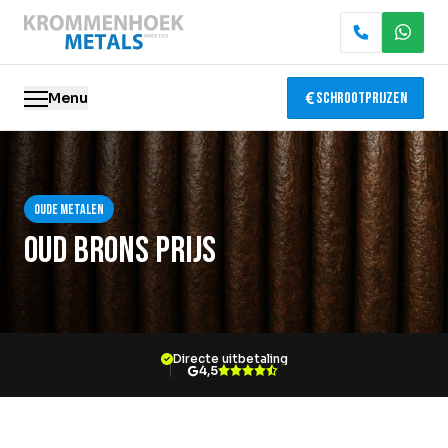
Menu
Schrootprijzen
Oude metalen
Oude metalen
Elektronica recycling
Oud brons prijs
Slopen & demontage
Katalysator recycling
Directe uitbetaling
Containerservice
4,5
Locaties