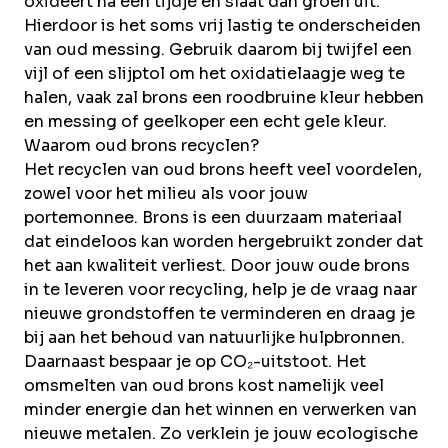
oxideert na een tijdje en slaat dan groen uit.
Hierdoor is het soms vrij lastig te onderscheiden
van oud messing. Gebruik daarom bij twijfel een
vijl of een slijptol om het oxidatielaagje weg te
halen, vaak zal brons een roodbruine kleur hebben
en
messing
of
geelkoper
een echt gele kleur.
Waarom oud brons recyclen?
Het recyclen van oud brons heeft veel voordelen,
zowel voor het milieu als voor jouw
portemonnee. Brons is een duurzaam materiaal
dat eindeloos kan worden hergebruikt zonder dat
het aan kwaliteit verliest. Door jouw oude brons
in te leveren voor recycling, help je de vraag naar
nieuwe grondstoffen te verminderen en draag je
bij aan het behoud van natuurlijke hulpbronnen.
Daarnaast bespaar je op CO₂-uitstoot. Het
omsmelten van oud brons kost namelijk veel
minder energie dan het winnen en verwerken van
nieuwe metalen. Zo verklein je jouw ecologische