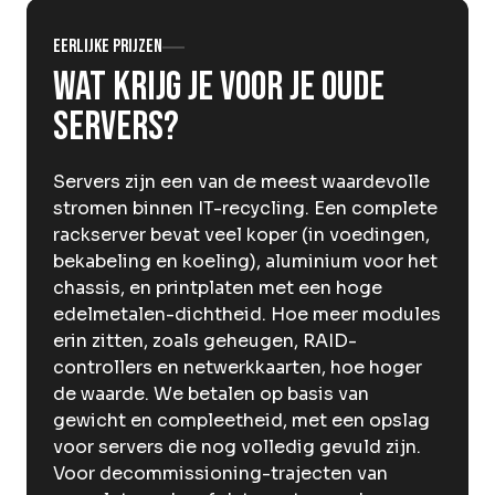
Over Krommenhoek
Sustainability
Eerlijke prijzen
Nieuws
Wat krijg je voor je oude
Werken bij
servers?
NL
Servers zijn een van de meest waardevolle
Direct inleveren
Ophaalservice
stromen binnen IT-recycling. Een complete
rackserver bevat veel koper (in voedingen,
bekabeling en koeling), aluminium voor het
chassis, en printplaten met een hoge
edelmetalen-dichtheid. Hoe meer modules
erin zitten, zoals geheugen, RAID-
controllers en netwerkkaarten, hoe hoger
de waarde. We betalen op basis van
gewicht en compleetheid, met een opslag
voor servers die nog volledig gevuld zijn.
Voor decommissioning-trajecten van