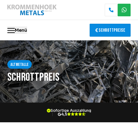
Menü
Schrottpreise
Altmetalle
Altmetalle
Elektronik-Recycling
Schrottpreis
Abbruch & Demontage
Katalysator-Recycling
Sofortige Auszahlung
Containerservice
4,5
Standorte