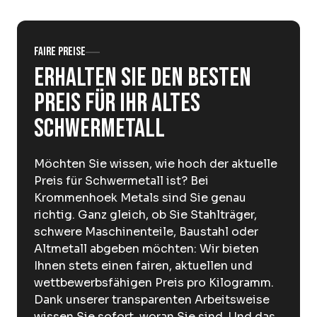
Über Krommenhoek
Nachhaltigkeit
Nachrichten
Arbeiten bei
Faire Preise
Erhalten Sie den besten
DE
Preis für Ihr altes
Schwermetall
Sofort abgeben
Abholservice
Möchten Sie wissen, wie hoch der aktuelle
Preis für Schwermetall ist? Bei
Krommenhoek Metals sind Sie genau
richtig. Ganz gleich, ob Sie Stahlträger,
schwere Maschinenteile, Baustahl oder
Altmetall abgeben möchten: Wir bieten
Ihnen stets einen fairen, aktuellen und
wettbewerbsfähigen Preis pro Kilogramm.
Dank unserer transparenten Arbeitsweise
wissen Sie sofort, woran Sie sind. Und das