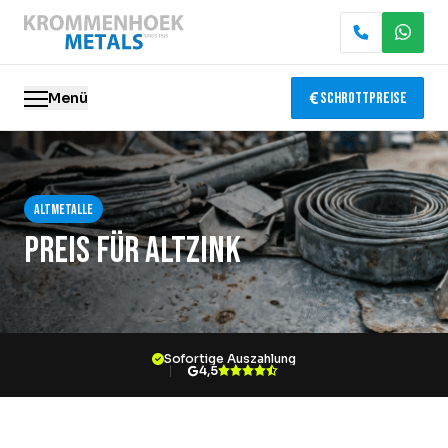
Menü
Schrottpreise
Altmetalle
Altmetalle
Elektronik-Recycling
Preis für Altzink
Abbruch & Demontage
Katalysator-Recycling
Sofortige Auszahlung
Containerservice
4,5
Standorte