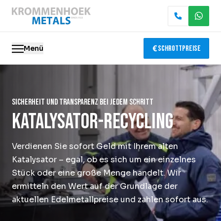
Menü
Schrottpreise
Altmetalle
Sicherheit und Transparenz bei jedem Schritt
Elektronik-Recycling
Katalysator-Recycling
Abbruch & Demontage
Verdienen Sie sofort Geld mit Ihrem alten
Katalysator-Recycling
Katalysator – egal, ob es sich um ein einzelnes
Stück oder eine große Menge handelt. Wir
Containerservice
ermitteln den Wert auf der Grundlage der
aktuellen Edelmetallpreise und zahlen sofort aus.
Standorte