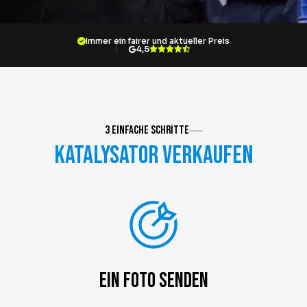
Über Krommenhoek
Nachhaltigkeit
Nachrichten
Immer ein fairer und aktueller Preis
Arbeiten bei
4,5
DE
Sofort abgeben
Abholservice
3 einfache Schritte
Katalysator verkaufen
Ein Foto senden