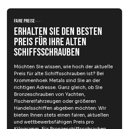
Über Krommenhoek
Nachhaltigkeit
Nachrichten
Arbeiten bei
Faire Preise
Erhalten Sie den besten
DE
Preis für Ihre alten
Schiffsschrauben
Sofort abgeben
Abholservice
Möchten Sie wissen, wie hoch der aktuelle
Preis für alte Schiffsschrauben ist? Bei
Krommenhoek Metals sind Sie an der
richtigen Adresse. Ganz gleich, ob Sie
Bronzeschrauben von Yachten,
Fischereifahrzeugen oder größeren
Handelsschiffen abgeben möchten: Wir
bieten Ihnen stets einen fairen, aktuellen
und wettbewerbsfähigen Preis pro
Kilogramm. Für Bronzeschiffsschrauben