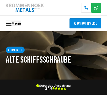
Menü
Schrottpreise
Altmetalle
Altmetalle
Elektronik-Recycling
Alte Schiffsschraube
Abbruch & Demontage
Katalysator-Recycling
Sofortige Auszahlung
Containerservice
4,5
Standorte