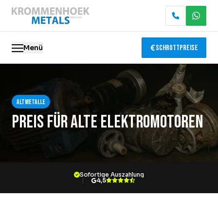
Menü
Schrottpreise
Altmetalle
Altmetalle
Elektronik-Recycling
Preis für alte Elektromotoren
Abbruch & Demontage
Katalysator-Recycling
Sofortige Auszahlung
Containerservice
4,5
Standorte