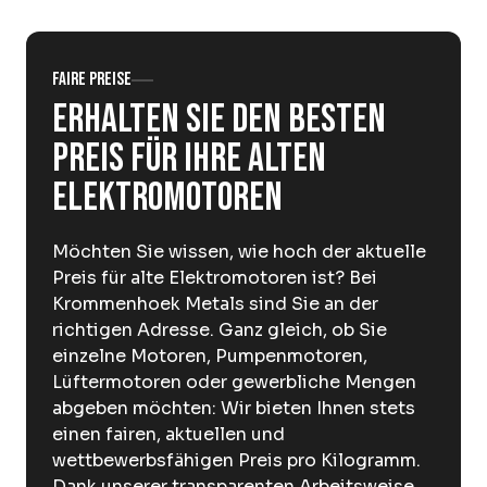
Über Krommenhoek
Nachhaltigkeit
Nachrichten
Arbeiten bei
Faire Preise
Erhalten Sie den besten
DE
Preis für Ihre alten
Elektromotoren
Sofort abgeben
Abholservice
Möchten Sie wissen, wie hoch der aktuelle
Preis für alte Elektromotoren ist? Bei
Krommenhoek Metals sind Sie an der
richtigen Adresse. Ganz gleich, ob Sie
einzelne Motoren, Pumpenmotoren,
Lüftermotoren oder gewerbliche Mengen
abgeben möchten: Wir bieten Ihnen stets
einen fairen, aktuellen und
wettbewerbsfähigen Preis pro Kilogramm.
Dank unserer transparenten Arbeitsweise