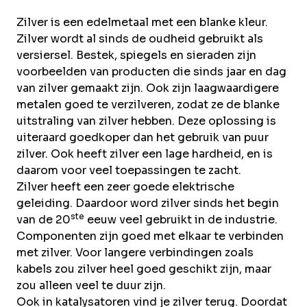
Over Krommenhoek
Sustainability
Zilver is een edelmetaal met een blanke kleur.
Nieuws
Zilver wordt al sinds de oudheid gebruikt als
Werken bij
versiersel. Bestek, spiegels en sieraden zijn
voorbeelden van producten die sinds jaar en dag
NL
van zilver gemaakt zijn. Ook zijn laagwaardigere
metalen goed te verzilveren, zodat ze de blanke
Direct inleveren
Ophaalservice
uitstraling van zilver hebben. Deze oplossing is
uiteraard goedkoper dan het gebruik van puur
zilver. Ook heeft zilver een lage hardheid, en is
daarom voor veel toepassingen te zacht.
Zilver heeft een zeer goede elektrische
geleiding. Daardoor word zilver sinds het begin
ste
van de 20
eeuw veel gebruikt in de industrie.
Componenten zijn goed met elkaar te verbinden
met zilver. Voor langere verbindingen zoals
kabels zou zilver heel goed geschikt zijn, maar
zou alleen veel te duur zijn.
Ook in katalysatoren vind je zilver terug. Doordat