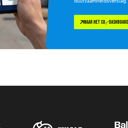
duurzaamheidsverslag.
NAAR HET CO₂-DASHBOAR