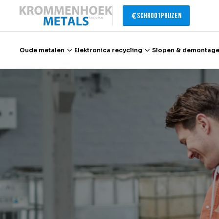
Schrootprijzen
Oude metalen
Elektronica recycling
Slopen & demontag
Oude metalen
Elektronica recycling
Slopen & demontage
Katalysator recycling
Containerservice