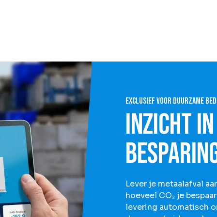
Exclusief voor duurzame bed
Inzicht i
besparin
Lever je metaalafval a
hoeveel CO₂ je bespaar
levering automatisch om