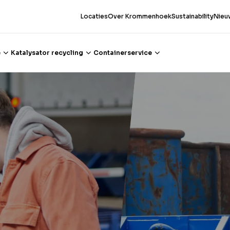
Locaties
Over Krommenhoek
Sustainability
Nieu
e
Katalysator recycling
Containerservice