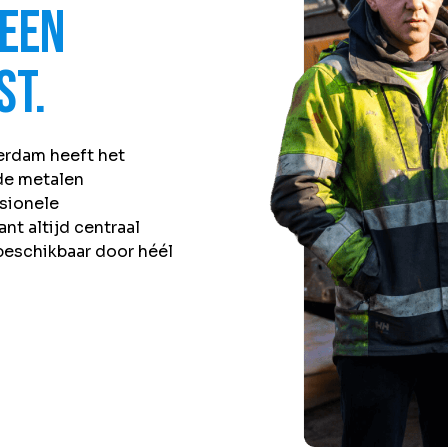
een
st.
erdam heeft het
e metalen
sionele
ant altijd centraal
beschikbaar door héél