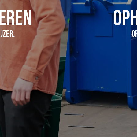
veren
Op
jzer.
O