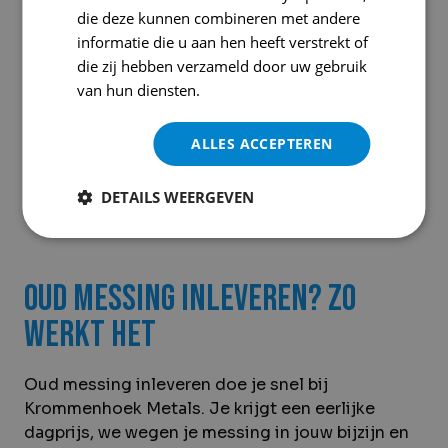
die deze kunnen combineren met andere
informatie die u aan hen heeft verstrekt of
Hulp nodig?
die zij hebben verzameld door uw gebruik
van hun diensten.
Privacybeleid
+31 (0) 10 415 2815
ALLES ACCEPTEREN
WhatsApp ons
DETAILS WEERGEVEN
Oud messing inleveren? Zo
werkt het
Oud messing inleveren doe je snel bij
Krommenhoek Metals. Je krijgt een eerlijke
dagprijs, we wegen je messing in jouw bijzijn en