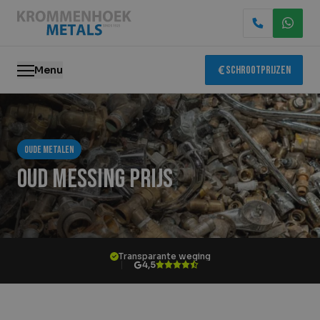
Menu
Schrootprijzen
Oude metalen
Oude metalen
Elektronica recycling
Oud messing prijs
Slopen & demontage
Katalysator recycling
Transparante weging
Containerservice
4,5
Locaties