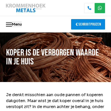
Menu
Schrootprijzen
Oude metalen
Koper is de verborgen waarde
Elektronica recycling
in je huis
Slopen & demontage
Katalysator recycling
Containerservice
Je denkt misschien aan oude pannen of koperen
dakgoten. Maar wist je dat koper overal in je huis
Locaties
verstopt zit? In de muren achter je behang, onder