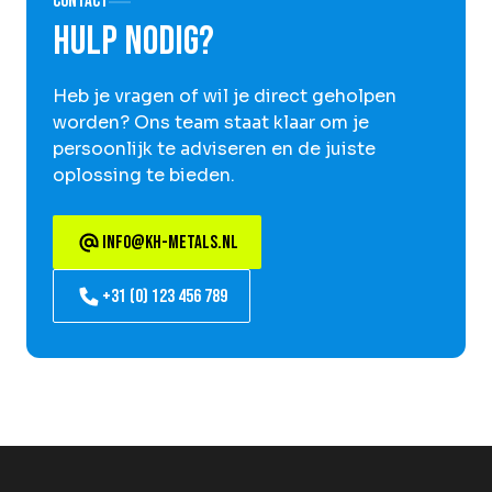
Contact
Hulp nodig?
Heb je vragen of wil je direct geholpen
worden? Ons team staat klaar om je
persoonlijk te adviseren en de juiste
oplossing te bieden.
info@kh-metals.nl
+31 (0) 123 456 789