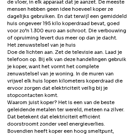
Over Krommenhoek
de vloer, in elk apparaat dat je aanzet. De meeste
Sustainability
mensen hebben geen idee hoeveel koper ze
Nieuws
dagelijks gebruiken. En dat terwijl een gemiddeld
Werken bij
huis ongeveer 195 kilo koperdraad bevat, goed
voor zo’n 1.300 euro aan
schroot
. Die verbouwing
NL
of opruiming levert dus meer op dan je dacht.
Het zenuwstelsel van je huis
Doe de lichten aan. Zet de televisie aan. Laad je
Direct inleveren
Ophaalservice
telefoon op. Bij elk van deze handelingen gebruik
je koper, want het vormt het complete
zenuwstelsel van je woning. In de muren van
vrijwel elk huis lopen kilometers koperdraad die
ervoor zorgen dat elektriciteit veilig bij je
stopcontacten komt.
Waarom juist koper? Het is een van de beste
geleidende metalen ter wereld, meteen na zilver.
Dat betekent dat elektriciteit efficiënt
doorstroomt zonder veel energieverlies.
Bovendien heeft koper een hoog smeltpunt,