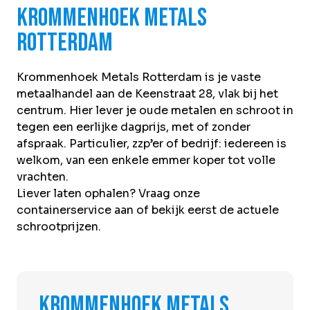
Over Krommenhoek
Krommenhoek Metals
Sustainability
Nieuws
Rotterdam
Werken bij
Krommenhoek Metals Rotterdam is je vaste
NL
metaalhandel aan de Keenstraat 28, vlak bij het
centrum. Hier lever je oude metalen en schroot in
Direct inleveren
Ophaalservice
tegen een eerlijke dagprijs, met of zonder
afspraak. Particulier, zzp’er of bedrijf: iedereen is
welkom, van een enkele emmer koper tot volle
vrachten.
Liever laten ophalen? Vraag onze
containerservice
aan of bekijk eerst de actuele
schrootprijzen
.
KROMMENHOEK METALS