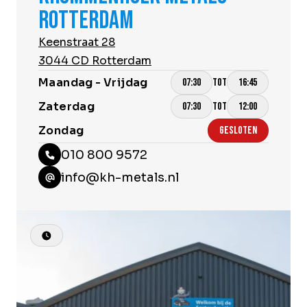
ROTTERDAM
Keenstraat 28
3044 CD Rotterdam
Maandag - Vrijdag
TOT
07:30
16:45
Zaterdag
TOT
07:30
12:00
Zondag
GESLOTEN
010 800 9572
info@kh-metals.nl