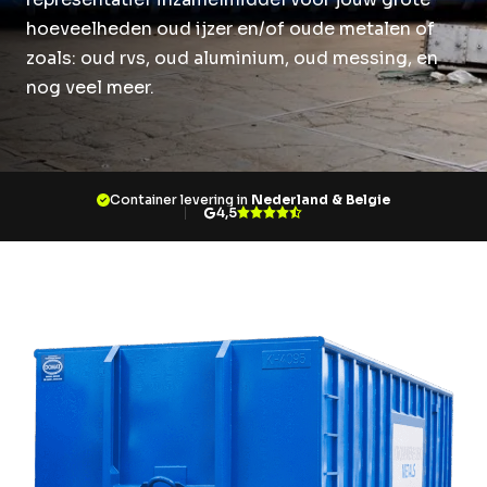
Over Krommenhoek
Sustainability
hoeveelheden oud ijzer en/of oude metalen of
Nieuws
zoals: oud rvs, oud aluminium, oud messing, en
Werken bij
nog veel meer.
NL
Direct inleveren
Ophaalservice
Container levering in
Nederland & Belgie
4,5