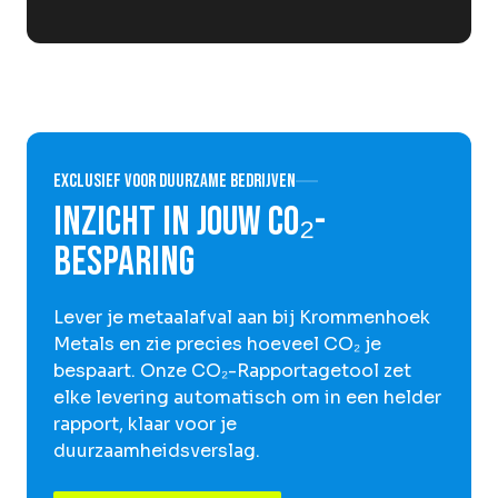
Exclusief voor duurzame bedrijven
Inzicht in jouw CO₂-
besparing
Lever je metaalafval aan bij Krommenhoek
Metals en zie precies hoeveel CO₂ je
bespaart. Onze CO₂-Rapportagetool zet
elke levering automatisch om in een helder
rapport, klaar voor je
duurzaamheidsverslag.