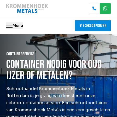
Menu
Schrootprijzen
Oude metalen
Containerservice
Elektronica recycling
Container nodig voor oud
Slopen & demontage
ijzer of metalen?
Katalysator recycling
Schroothandel Krommenhoek Metals in
Containerservice
Rotterdam is je graag van dienst met onze
schrootcontainer service. Een schrootcontainer
van Krommenhoek Metals is een zeer geschikt en
Locaties
representatief inzamelmiddel voor jouw grote