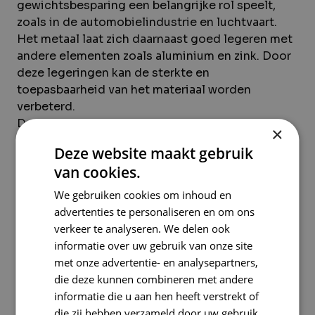
gewichtsbesparing een belangrijke rol speelt,
zoals in de automobielindustrie en luchtvaart.
Het metaal laat zich daarnaast goed legeren met
andere elementen zoals aluminium en zink. Door
deze legeringen kan de sterkte en
toepasbaarheid van het materiaal worden
verbeterd.
Door de relatief lage corrosiebestendigheid en
×
de ontvlambaarheid bij hoge temperaturen wordt
Deze website maakt gebruik
magnesium meestal toegepast in specifieke
van cookies.
toepassingen waar deze eigenschappen goed
gecontroleerd kunnen worden.
We gebruiken cookies om inhoud en
advertenties te personaliseren en om ons
verkeer te analyseren. We delen ook
Bekijk actuele schrootprijzen
informatie over uw gebruik van onze site
met onze advertentie- en analysepartners,
die deze kunnen combineren met andere
informatie die u aan hen heeft verstrekt of
die zij hebben verzameld door uw gebruik