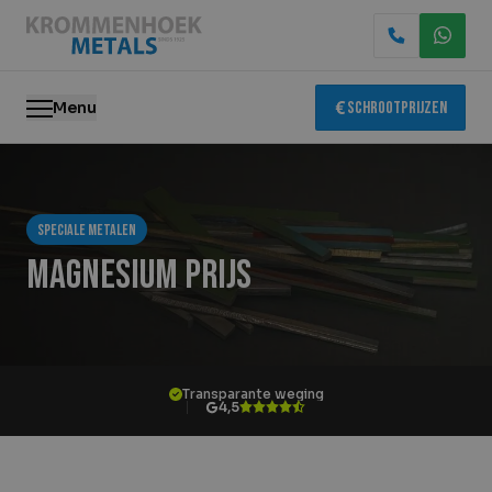
Menu
Schrootprijzen
Oude metalen
Speciale metalen
Elektronica recycling
Magnesium prijs
Slopen & demontage
Katalysator recycling
Transparante weging
Containerservice
4,5
Locaties