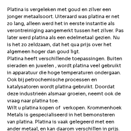
Over Krommenhoek
Sustainability
Platina is vergeleken met goud en zilver een
Nieuws
jonger metaalsoort. Uiteraard was platina er net
Werken bij
zo lang, alleen werd het in eerste instantie als
verontreiniging aangemerkt tussen het zilver. Pas
NL
later werd platina als een edelmetaal gezien. Nu
is het zo zeldzaam, dat het qua prijs over het
Direct inleveren
Ophaalservice
algemeen hoger dan goud ligt.
Platina heeft verschillende toepassingen. Buiten
sieraden en juwelen , wordt platina veel gebruikt
in apparatuur die hoge temperaturen ondergaan.
Ook bij petrochemische processen en
katalysatoren wordt platina gebruikt. Doordat
deze industrieën alsmaar groeien, neemt ook de
vraag naar platina toe.
Wilt u platina kopen of verkopen.
Krommenhoek
Metals
is gespecialiseerd in het bemonsteren
van platina. Platina is vaak gelegeerd met een
ander metaal, en kan daarom verschillen in prijs.