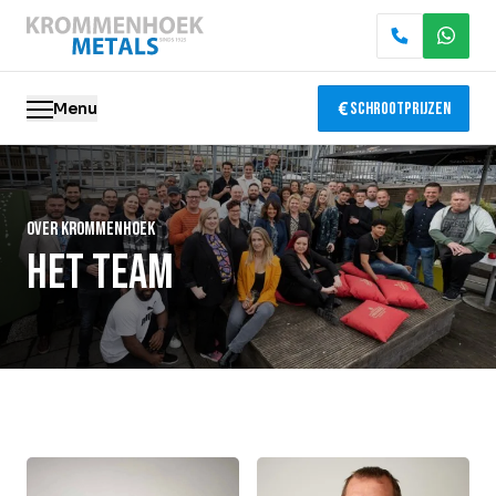
Menu
Schrootprijzen
Oude metalen
Over krommenhoek
Elektronica recycling
Het team
Slopen & demontage
Katalysator recycling
Containerservice
Locaties