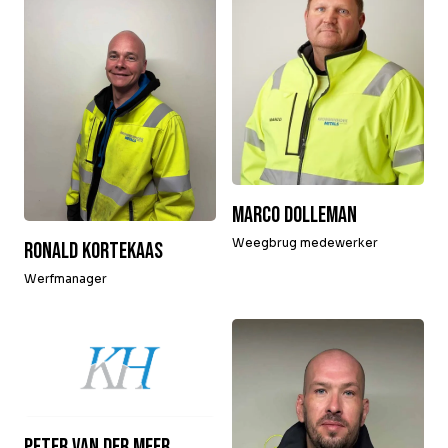
Over Krommenhoek
Sustainability
Nieuws
Werken bij
NL
Direct inleveren
Ophaalservice
Marco Dolleman
Weegbrug medewerker
Ronald Kortekaas
Werfmanager
Peter van der Meer