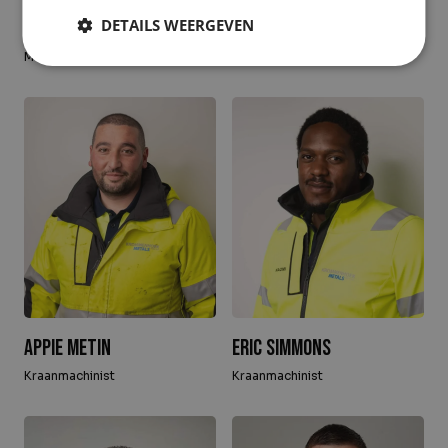
Sabrina Witte
DETAILS WEERGEVEN
Patrick Gouw
Medewerker weegbrug
Medewerker weegbrug
Appie Metin
Eric Simmons
Kraanmachinist
Kraanmachinist