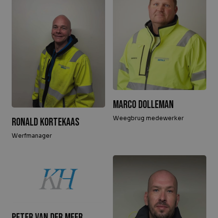
Over Krommenhoek
Sustainability
Nieuws
Werken bij
NL
Direct inleveren
Ophaalservice
Marco Dolleman
Weegbrug medewerker
Ronald Kortekaas
Werfmanager
Peter van der Meer