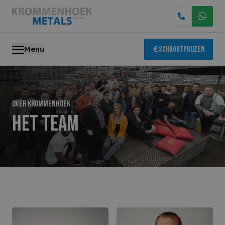
Menu
Schrootprijzen
Oude metalen
Over krommenhoek
Elektronica recycling
Het team
Slopen & demontage
Katalysator recycling
Containerservice
Locaties