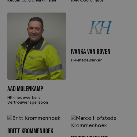
Keuder controleur-inname
KAM Coördinator
Ivanka van Boven
HR-medewerker
Aad Molenkamp
HR-medewerker /
Vertrouwenspersoon
Britt Krommenhoek