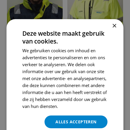
×
Deze website maakt gebruik
Björn Uitvlucht
van cookies.
Dave Kram
Operationeel manager
We gebruiken cookies om inhoud en
Operationeel werfmedewerker
advertenties te personaliseren en om ons
verkeer te analyseren. We delen ook
informatie over uw gebruik van onze site
met onze advertentie- en analysepartners,
die deze kunnen combineren met andere
informatie die u aan hen heeft verstrekt of
die zij hebben verzameld door uw gebruik
van hun diensten.
Privacybeleid
ALLES ACCEPTEREN