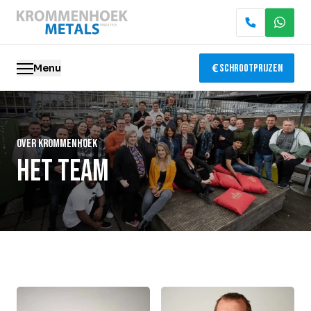
Menu
Schrootprijzen
Oude metalen
Over krommenhoek
Elektronica recycling
Het team
Slopen & demontage
Katalysator recycling
Containerservice
Locaties