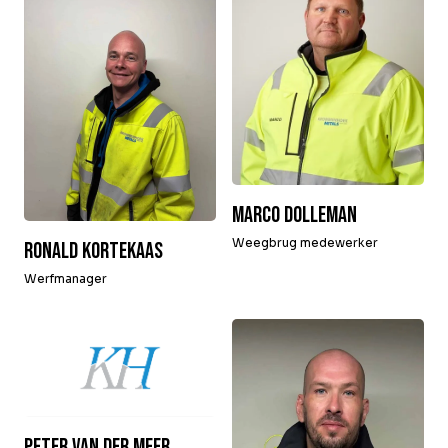
Over Krommenhoek
Sustainability
Nieuws
Werken bij
NL
Direct inleveren
Ophaalservice
Marco Dolleman
Weegbrug medewerker
Ronald Kortekaas
Werfmanager
Peter van der Meer