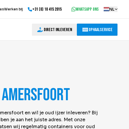
+31 (0) 10 415 2815
WhatsApp ons
NL
ws
Werken bij
Direct inleveren
Ophaalservice
r Amersfoort
Amersfoort en wil je oud ijzer inleveren? Bij
n je aan het juiste adres. Met onze
aatsen wij regelmatig containers voor oud