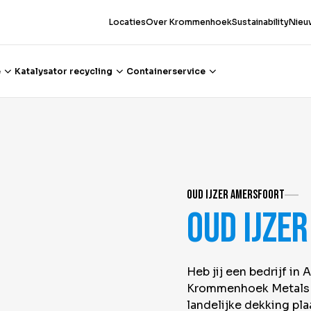
Locaties
Over Krommenhoek
Sustainability
Nieu
e
Katalysator recycling
Containerservice
Oud ijzer Amersfoort
Oud ijze
Heb jij een bedrijf in 
Krommenhoek Metals be
landelijke dekking pl