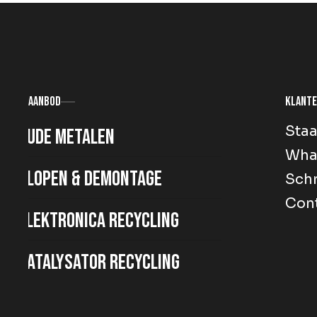
Aanbod
Klante
Staa
Oude metalen
Wha
Slopen & demontage
Schr
Con
Elektronica recycling
Katalysator recycling