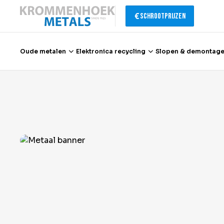
Schrootprijzen
Oude metalen
Elektronica recycling
Slopen & demontag
Oude metalen
Elektronica recycling
Slopen & demontage
Katalysator recycling
Containerservice