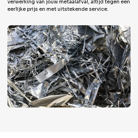
Over Krommenhoek
verwerking van jouw metaalafval, altijd tegen een
Sustainability
eerlijke prijs en met uitstekende service.
Nieuws
Werken bij
NL
Direct inleveren
Ophaalservice