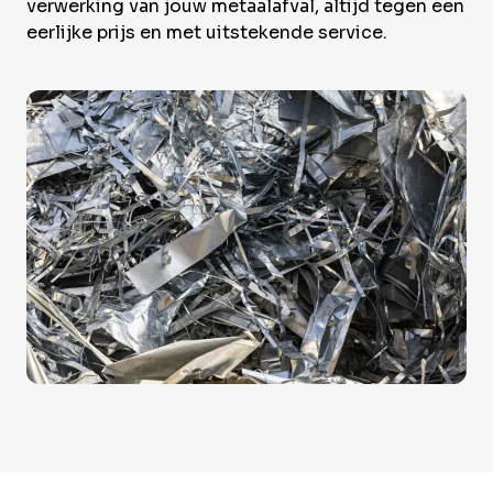
Over Krommenhoek
verwerking van jouw metaalafval, altijd tegen een
Sustainability
eerlijke prijs en met uitstekende service.
Nieuws
Werken bij
NL
Direct inleveren
Ophaalservice