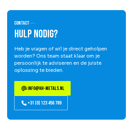
Contact
Hulp nodig?
Heb je vragen of wil je direct geholpen
worden? Ons team staat klaar om je
persoonlijk te adviseren en de juiste
oplossing te bieden.
info@kh-metals.nl
+31 (0) 123 456 789