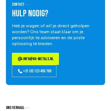
Contact
Hulp nodig?
Heb je vragen of wil je direct geholpen
worden? Ons team staat klaar om je
persoonlijk te adviseren en de juiste
oplossing te bieden.
info@kh-metals.nl
+31 (0) 123 456 789
Ons verhaal