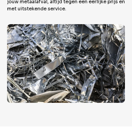
Over Krommenhoek
jouw metaalafval, altijd tegen een eerlijke prijs en
Sustainability
met uitstekende service.
Nieuws
Werken bij
NL
Direct inleveren
Ophaalservice