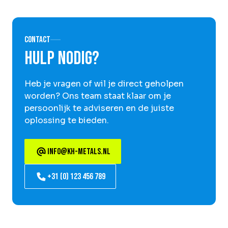
Contact
Hulp nodig?
Heb je vragen of wil je direct geholpen
worden? Ons team staat klaar om je
persoonlijk te adviseren en de juiste
oplossing te bieden.
info@kh-metals.nl
+31 (0) 123 456 789