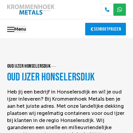
Menu
Schrootprijzen
Oude metalen
Oud ijzer Honselersdijk
Elektronica recycling
Oud ijzer Honselersdijk
Slopen & demontage
Heb jij een bedrijf in Honselersdijk en wil je oud
Katalysator recycling
ijzer inleveren? Bij Krommenhoek Metals ben je
aan het juiste adres. Met onze landelijke dekking
Containerservice
plaatsen wij regelmatig containers voor oud ijzer
bij klanten in de regio Honselersdijk. Wij
Locaties
garanderen een snelle en milieuvriendelijke