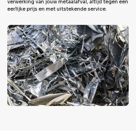
Over Krommenhoek
verwerking van jouw metaalafval, altijd tegen een
Sustainability
eerlijke prijs en met uitstekende service.
Nieuws
Werken bij
NL
Direct inleveren
Ophaalservice