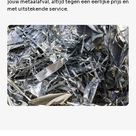
Over Krommenhoek
jouw metaalafval, altijd tegen een eerlijke prijs en
Sustainability
met uitstekende service.
Nieuws
Werken bij
NL
Direct inleveren
Ophaalservice