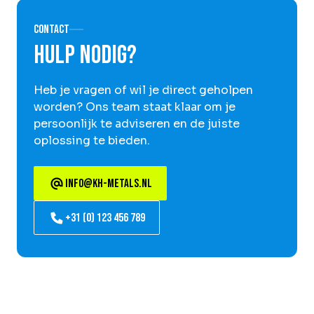
Contact
Hulp nodig?
Heb je vragen of wil je direct geholpen
worden? Ons team staat klaar om je
persoonlijk te adviseren en de juiste
oplossing te bieden.
info@kh-metals.nl
+31 (0) 123 456 789