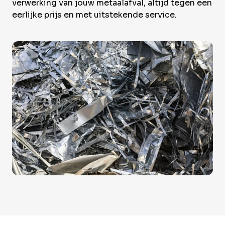
Over Krommenhoek
verwerking van jouw metaalafval, altijd tegen een
Sustainability
eerlijke prijs en met uitstekende service.
Nieuws
Werken bij
NL
Direct inleveren
Ophaalservice