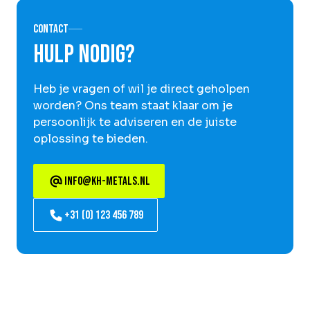
Contact
Hulp nodig?
Heb je vragen of wil je direct geholpen
worden? Ons team staat klaar om je
persoonlijk te adviseren en de juiste
oplossing te bieden.
info@kh-metals.nl
+31 (0) 123 456 789