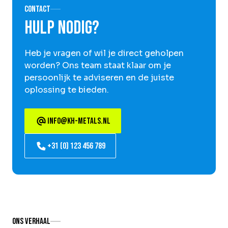
Contact
Hulp nodig?
Heb je vragen of wil je direct geholpen
worden? Ons team staat klaar om je
persoonlijk te adviseren en de juiste
oplossing te bieden.
info@kh-metals.nl
+31 (0) 123 456 789
Ons verhaal