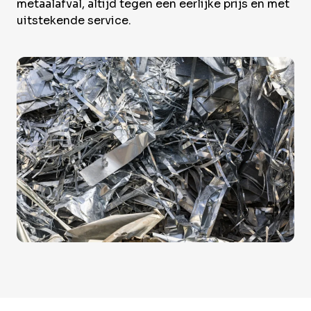
Over Krommenhoek
metaalafval, altijd tegen een eerlijke prijs en met
Sustainability
uitstekende service.
Nieuws
Werken bij
NL
Direct inleveren
Ophaalservice