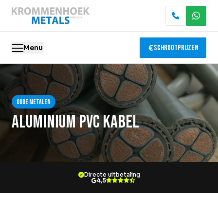
Menu
Schrootprijzen
Oude metalen
Oude metalen
Elektronica recycling
Aluminium pvc kabel
Slopen & demontage
Katalysator recycling
Directe uitbetaling
Containerservice
4,5
Locaties